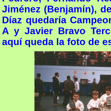
Jiménez (Benjamín), de
Díaz quedaría Campeon
A y Javier Bravo Terc
aquí queda la foto de es